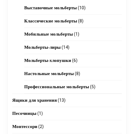
products
10
Выставочные мольберты
10
products
8
Классические мольберты
8
products
1
Мобильные мольберты
1
product
14
Мольберты-лиры
14
products
6
Мольберты-хлопушки
6
products
8
Настольные мольберты
8
products
5
Профессиональные мольберты
5
products
13
Ящики для хранения
13
products
1
Песочницы
1
product
2
Монтессори
2