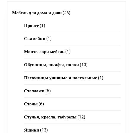
46
Мебель для дома и дачи
46
1
products
Прочее
1
product
1
Скамейки
1
product
1
Монтессори мебель
1
product
10
Обувницы, шкафы, полки
10
products
1
Песочницы уличные и настольные
1
product
5
Стеллажи
5
products
6
Столы
6
products
12
Стулья, кресла, табуреты
12
products
13
Ящики
13