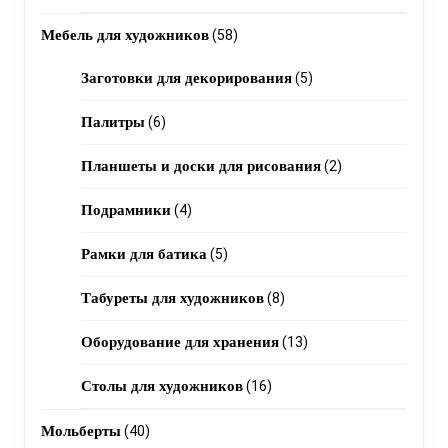
products
58
Мебель для художников
58
products
5
Заготовки для декорирования
5
products
6
Палитры
6
products
2
Планшеты и доски для рисования
2
products
4
Подрамники
4
products
5
Рамки для батика
5
products
8
Табуреты для художников
8
products
13
Оборудование для хранения
13
products
16
Столы для художников
16
products
40
Мольберты
40