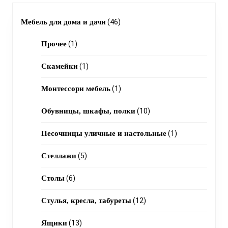
46
Мебель для дома и дачи
46
1
products
Прочее
1
product
1
Скамейки
1
product
1
Монтессори мебель
1
product
10
Обувницы, шкафы, полки
10
products
1
Песочницы уличные и настольные
1
product
5
Стеллажи
5
products
6
Столы
6
products
12
Стулья, кресла, табуреты
12
products
13
Ящики
13