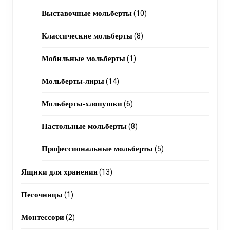
products
10
Выставочные мольберты
10
products
8
Классические мольберты
8
products
1
Мобильные мольберты
1
product
14
Мольберты-лиры
14
products
6
Мольберты-хлопушки
6
products
8
Настольные мольберты
8
products
5
Профессиональные мольберты
5
products
13
Ящики для хранения
13
products
1
Песочницы
1
product
2
Монтессори
2