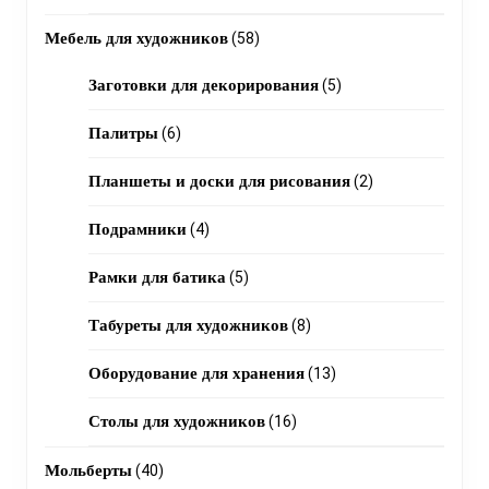
products
58
Мебель для художников
58
products
5
Заготовки для декорирования
5
products
6
Палитры
6
products
2
Планшеты и доски для рисования
2
products
4
Подрамники
4
products
5
Рамки для батика
5
products
8
Табуреты для художников
8
products
13
Оборудование для хранения
13
products
16
Столы для художников
16
products
40
Мольберты
40