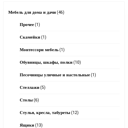
46
Мебель для дома и дачи
46
1
products
Прочее
1
product
1
Скамейки
1
product
1
Монтессори мебель
1
product
10
Обувницы, шкафы, полки
10
products
1
Песочницы уличные и настольные
1
product
5
Стеллажи
5
products
6
Столы
6
products
12
Стулья, кресла, табуреты
12
products
13
Ящики
13