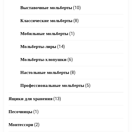
products
10
Выставочные мольберты
10
products
8
Классические мольберты
8
products
1
Мобильные мольберты
1
product
14
Мольберты-лиры
14
products
6
Мольберты-хлопушки
6
products
8
Настольные мольберты
8
products
5
Профессиональные мольберты
5
products
13
Ящики для хранения
13
products
1
Песочницы
1
product
2
Монтессори
2