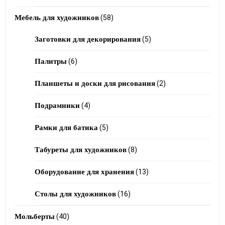
products
58
Мебель для художников
58
products
5
Заготовки для декорирования
5
products
6
Палитры
6
products
2
Планшеты и доски для рисования
2
products
4
Подрамники
4
products
5
Рамки для батика
5
products
8
Табуреты для художников
8
products
13
Оборудование для хранения
13
products
16
Столы для художников
16
products
40
Мольберты
40