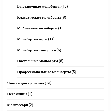
products
10
Выставочные мольберты
10
products
8
Классические мольберты
8
products
1
Мобильные мольберты
1
product
14
Мольберты-лиры
14
products
6
Мольберты-хлопушки
6
products
8
Настольные мольберты
8
products
5
Профессиональные мольберты
5
products
13
Ящики для хранения
13
products
1
Песочницы
1
product
2
Монтессори
2