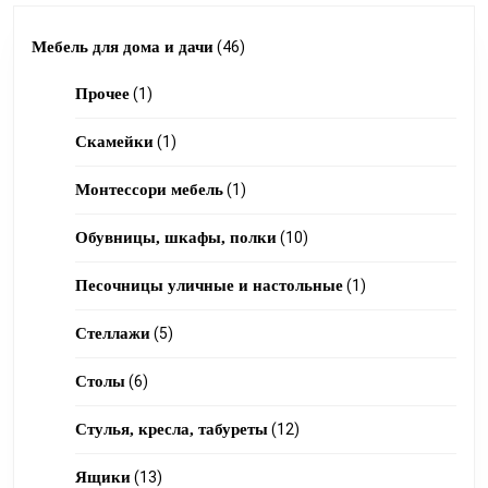
46
Мебель для дома и дачи
46
1
products
Прочее
1
product
1
Скамейки
1
product
1
Монтессори мебель
1
product
10
Обувницы, шкафы, полки
10
products
1
Песочницы уличные и настольные
1
product
5
Стеллажи
5
products
6
Столы
6
products
12
Стулья, кресла, табуреты
12
products
13
Ящики
13