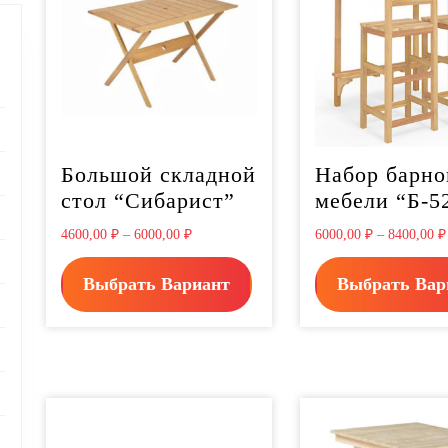
Большой складной
Набор барно
стол “Сибарист”
мебели “Б-5
4600,00
₽
–
6000,00
₽
6000,00
₽
–
8400,00
₽
Выбрать Вариант
Выбрать Вар
oduct