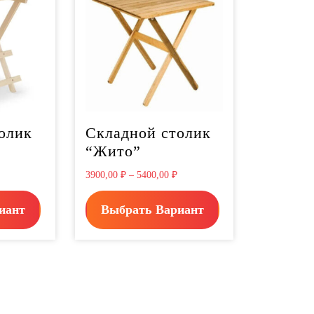
олик
Складной столик
“Жито”
3900,00
₽
–
5400,00
₽
иант
Выбрать Вариант