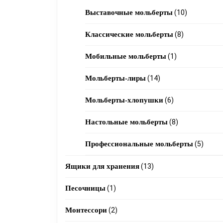
products
10
Выставочные мольберты
10
products
8
Классические мольберты
8
products
1
Мобильные мольберты
1
product
14
Мольберты-лиры
14
products
6
Мольберты-хлопушки
6
products
8
Настольные мольберты
8
products
5
Профессиональные мольберты
5
produc
13
Ящики для хранения
13
products
1
Песочницы
1
product
2
Монтессори
2