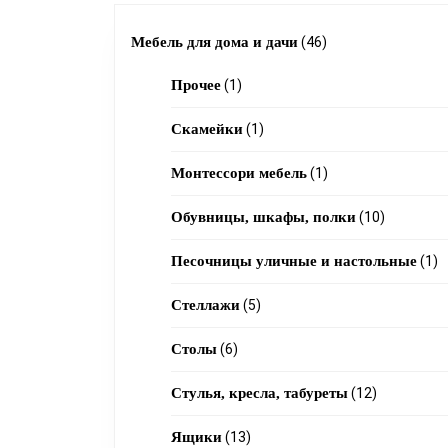
46
Мебель для дома и дачи
46
1
products
Прочее
1
product
1
Скамейки
1
product
1
Монтессори мебель
1
product
10
Обувницы, шкафы, полки
10
products
1
Песочницы уличные и настольные
1
pr
5
Стеллажи
5
products
6
Столы
6
products
12
Стулья, кресла, табуреты
12
products
13
Ящики
13