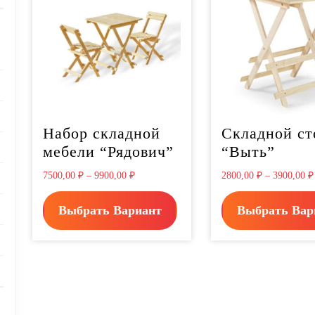
ts
Набор складной
Складной ст
oducts
мебели “Рядович”
“Выть”
7500,00
₽
–
9900,00
₽
2800,00
₽
–
3900,00
₽
Выбрать Вариант
Выбрать Вар
s