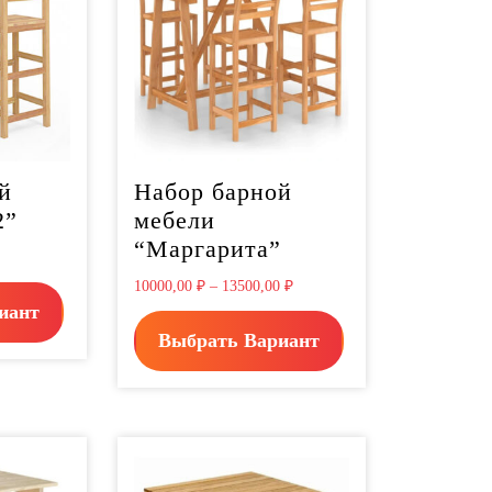
й
Набор барной
2”
мебели
“Маргарита”
10000,00
₽
–
13500,00
₽
иант
Выбрать Вариант