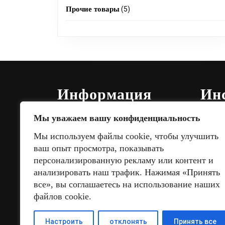
products
5
Прочие товары
5
products
Информация
Ин
Мы уважаем вашу конфиденциальность
О нас
Расчет
Мы используем файлы cookie, чтобы улучшить
ваш опыт просмотра, показывать
Отслед
Доставка
персонализированную рекламу или контент и
О тра
анализировать наш трафик. Нажимая «Принять
Видео
Оплата
все», вы соглашаетесь на использование наших
файлов cookie.
Контакты
Настроить
отклонять
Принять все