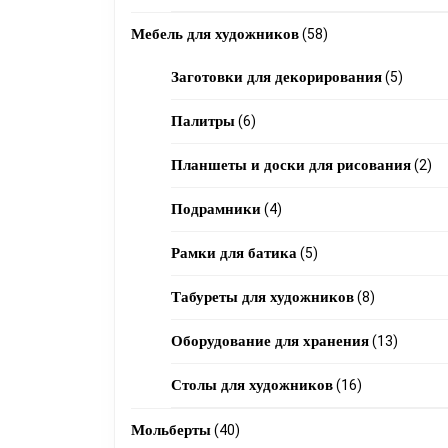
products
58
Мебель для художников
58
products
5
Заготовки для декорирования
5
produc
6
Палитры
6
products
2
Планшеты и доски для рисования
2
pr
4
Подрамники
4
products
5
Рамки для батика
5
products
8
Табуреты для художников
8
products
13
Оборудование для хранения
13
product
16
Столы для художников
16
products
40
Мольберты
40