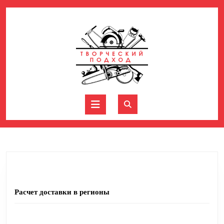
Перейти
к
содержимому
Перейти
к
содержимому
Кнопка
Открыть
Инструменты
Расчет доставки в регионы